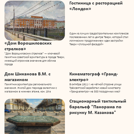
Гостиница с ресторацией
«Лондон»
Один из лучших градостроительных комплексов
послевоенных лет в центре Твери, который стал
логическим продолжением идеи застройки
«Дом Ворошиловских
Твери «сплошной фасадой»
стрелков»
"Дом Ворошиловских стрелков" — ключевой
памятник советской архитектуры в городе Твери,
имеющий огромное значение для облика
города
Дом Шиканова В.М. с
Кинематограф «Гранд-
магазином
электро»
Памятник архитектуры регионального
В октябре 1911 г. на чётной стороне улицы
значения. Жилой дом периода эклектики с
Трёхсвятской заработал новый кинотеатр
магазином в нижнем этаже, кон. 19 в
«Гранд-электро» на 300 посадочных мест
Стационарный тактильный
барельеф "Панорама по
рисунку М. Казакова"