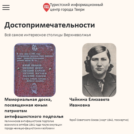
Туристский информационный
центр города Твери
Достопримечательности
Всё самое интересное столицы Верхневолжья
Мемориальная доска,
Чайкина Елизавета
посвященная юным
Ивановна
патриотам
антифашистского подполья
Герой Советского Союза (март 1942, посмертно)
Калининское антифашистское подполье
возникло в октябре 1941 года после оккупации
города немецко-фашистскими войсками