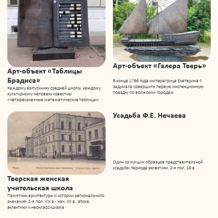
Арт-объект «Галера Тверь»
Арт-объект «Таблицы
Брадиса»
В конце 1766 года императрица Екатерина II
задумала совершить первую инспекционную
Каждому выпускнику средней школы, каждому
поездку по волжским городам
культурному человеку известны
«Четырёхзначные математические таблицы»
Усадьба Ф.Е. Нечаева
Один из лучших образцов представительной
усадьбы периода эклектики, 2-я пол. 19 в
Тверская женская
учительская школа
Памятник архитектуры и истории регионального
значения. 2-я пол. XIX в. - нач. XX в., эпоха
эклектики и неоклассицизма