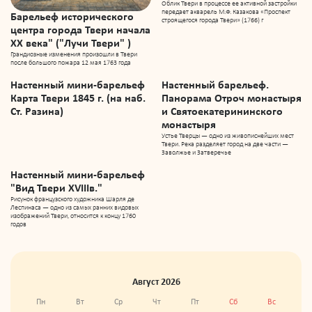
Облик Твери в процессе ее активной застройки
передает акварель М.Ф. Казакова «Проспект
Барельеф исторического
строящегося города Твери» (1766) г
центра города Твери начала
XX века" ("Лучи Твери" )
Грандиозные изменения произошли в Твери
после большого пожара 12 мая 1763 года
Настенный мини-барельеф
Настенный барельеф.
Карта Твери 1845 г. (на наб.
Панорама Отроч монастыря
Ст. Разина)
и Святоекатерининского
монастыря
Устье Тверцы — одно из живописнейших мест
Твери. Река разделяет город на две части —
Заволжье и Затверечье
Настенный мини-барельеф
"Вид Твери XVIIIв."
Рисунок французского художника Шарля де
Леспинаса — одно из самых ранних видовых
изображений Твери, относится к концу 1760
годов
Август 2026
Пн
Вт
Ср
Чт
Пт
Сб
Вс