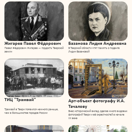
Жигарев Павел Фёдорович
Базанова Лидия Андреевна
Павел Фёдорович Жигарев — гордость Тверской
В Тверской области чтят память о подвиге
земли
Лидии Базановой
ТИЦ "Трамвай"
Арт-объект фотографу И.А.
Тачалову
Трамвай в Твери появился намного раньше,
Внес исторический вклад, сделав много видовых
чем в большинстве городов России
фотографий Твери и её окрестностей в начале
ХХ века