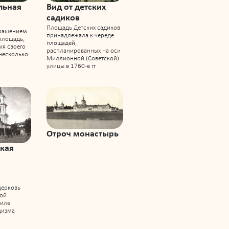
льная
Вид от детских
садиков
Площадь Детских садиков
рашением
принадлежала к череде
 площадь,
площадей,
мя своего
распланированных на оси
несколько
Миллионной (Советской)
улицы в 1760-е гг
Отроч монастырь
кая
церковь
ной
тиле
цизма