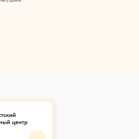
театр драмы
стский
ный центр