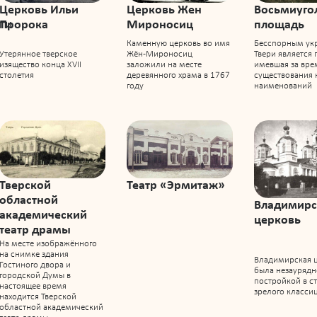
Церковь Ильи
Церковь Жен
Восьмиуго
ти
Пророка
Мироносиц
площадь
Каменную церковь во имя
Бесспорным ук
Утерянное тверское
Жён-Мироносиц
Твери является
изящество конца XVII
заложили на месте
имевшая за вре
столетия
деревянного храма в 1767
существования 
году
наименований
Тверской
Театр «Эрмитаж»
областной
Владимирс
академический
церковь
театр драмы
На месте изображённого
на снимке здания
Владимирская 
Гостиного двора и
была незауряд
городской Думы в
постройкой в с
настоящее время
зрелого класси
находится Тверской
областной академический