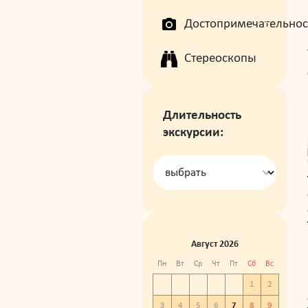
Достопримечательнос
Стереоскопы
Длительность
экскурсии:
Август 2026
Пн
Вт
Ср
Чт
Пт
Сб
Вс
1
2
3
4
5
6
7
8
9