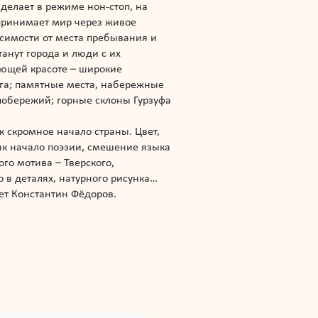
делает в режиме нон-стоп, на
спринимает мир через живое
исимости от места пребывания и
анут города и люди с их
ающей красоте – широкие
га; памятные места, набережные
побережий; горные склоны Гурзуфа
к скромное начало страны. Цвет,
как начало поэзии, смешение языка
го мотива – Тверского,
 в деталях, натурного рисунка…
ет Константин Фёдоров.