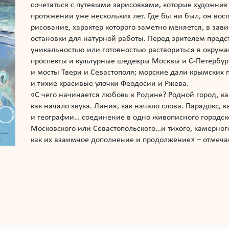
сочетаться с путевыми зарисовками, которые художник 
протяжении уже нескольких лет. Где бы ни был, он во
рисование, характер которого заметно меняется, в зав
остановки для натурной работы. Перед зрителем предст
уникальностью или готовностью раствориться в окруж
проспекты и культурные шедевры Москвы и С-Петербур
и мосты Твери и Севастополя; морские дали крымских 
и тихие красивые улочки Феодосии и Ржева.
«С чего начинается любовь к Родине? Родной город, ка
как начало звука. Линия, как начало слова. Парадокс, 
и географии… соединение в одно живописного городско
Московского или Севастопольского…и тихого, камерного
как их взаимное дополнение и продолжение» – отмеча