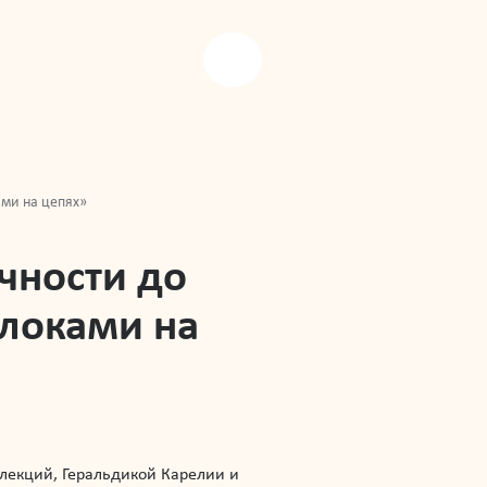
ами на цепях»
чности до
блоками на
екций, Геральдикой Карелии и