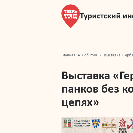
Туристский и
Главная
События
Выставка «Герб 
Выставка «Ге
панков без к
цепях»