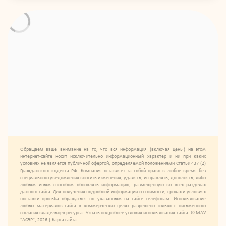
Обращаем ваше внимание на то, что вся информация (включая цены) на этом
интернет-сайте носит исключительно информационный характер и ни при каких
условиях не является публичной офертой, определяемой положениями Статьи 437 (2)
Гражданского кодекса РФ. Компания оставляет за собой право в любое время без
специального уведомления вносить изменения, удалять, исправлять, дополнять, либо
любым иным способом обновлять информацию, размещенную во всех разделах
данного сайта. Для получения подробной информации о стоимости, сроках и условиях
поставки просьба обращаться по указанным на сайте телефонам. Использование
любых материалов сайта в коммерческих целях разрешено только с письменного
согласия владельцев ресурса. Узнать подробнее условия использования сайта. © МАУ
"АСЭР", 2026 |
Карта сайта