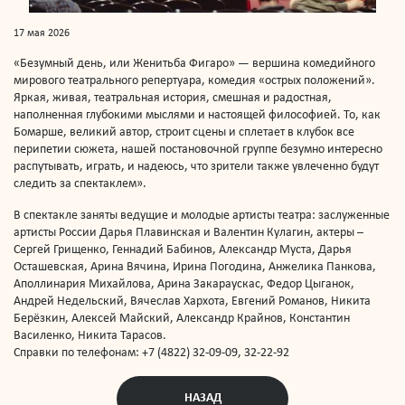
17 мая 2026
«Безумный день, или Женитьба Фигаро» — вершина комедийного
мирового театрального репертуара, комедия «острых положений».
Яркая, живая, театральная история, смешная и радостная,
наполненная глубокими мыслями и настоящей философией. То, как
Бомарше, великий автор, строит сцены и сплетает в клубок все
перипетии сюжета, нашей постановочной группе безумно интересно
распутывать, играть, и надеюсь, что зрители также увлеченно будут
следить за спектаклем».
В спектакле заняты ведущие и молодые артисты театра: заслуженные
артисты России Дарья Плавинская и Валентин Кулагин, актеры –
Сергей Грищенко, Геннадий Бабинов, Александр Муста, Дарья
Осташевская, Арина Вячина, Ирина Погодина, Анжелика Панкова,
Аполлинария Михайлова, Арина Закараускас, Федор Цыганок,
Андрей Недельский, Вячеслав Хархота, Евгений Романов, Никита
Берёзкин, Алексей Майский, Александр Крайнов, Константин
Василенко, Никита Тарасов.
Справки по телефонам: +7 (4822) 32-09-09, 32-22-92
НАЗАД