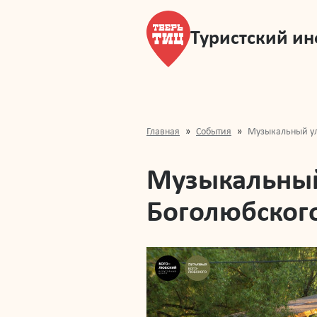
Туристский и
Главная
События
Музыкальный ул
Музыкальный
Боголюбског