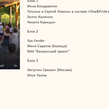
Блок 1
Инна Бондаренко
Татьяна и Сергей Левины в составе «Лев&Pride
Антон Калинин
Никита Кувицын
Блок 2
Ilya Fender
Женя Саратов (Бежецк)
ВИА "Балканский проект"
Блок 3
Августин Гришин (Москва)
Илья Чалов