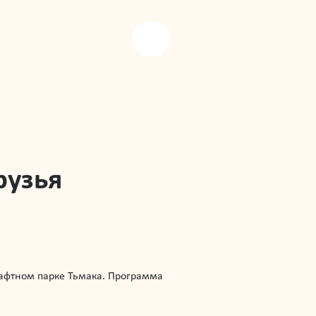
рузья
дшафтном парке Тьмака. Программа