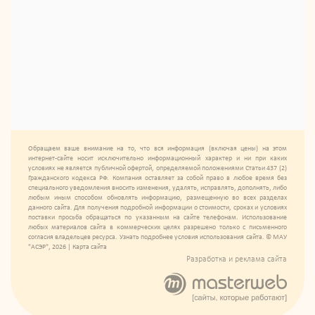
Обращаем ваше внимание на то, что вся информация (включая цены) на этом
интернет-сайте носит исключительно информационный характер и ни при каких
условиях не является публичной офертой, определяемой положениями Статьи 437 (2)
Гражданского кодекса РФ. Компания оставляет за собой право в любое время без
специального уведомления вносить изменения, удалять, исправлять, дополнять, либо
любым иным способом обновлять информацию, размещенную во всех разделах
данного сайта. Для получения подробной информации о стоимости, сроках и условиях
поставки просьба обращаться по указанным на сайте телефонам. Использование
любых материалов сайта в коммерческих целях разрешено только с письменного
согласия владельцев ресурса. Узнать подробнее условия использования сайта. © МАУ
"АСЭР", 2026 |
Карта сайта
Разработка и реклама сайта