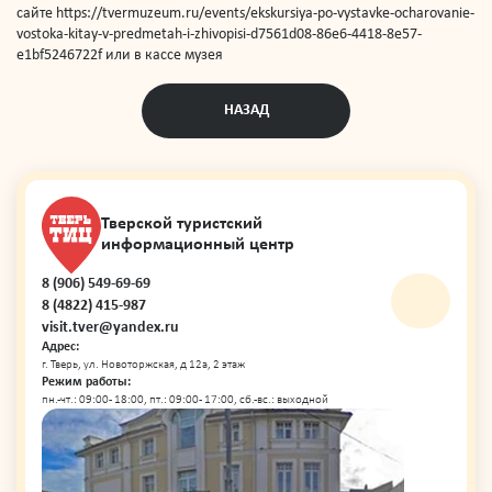
сайте https://tvermuzeum.ru/events/ekskursiya-po-vystavke-ocharovanie-
vostoka-kitay-v-predmetah-i-zhivopisi-d7561d08-86e6-4418-8e57-
e1bf5246722f или в кассе музея
НАЗАД
Тверской туристский
информационный центр
8 (906) 549-69-69
8 (4822) 415-987
visit.tver@yandex.ru
Адрес:
г. Тверь, ул. Новоторжская, д 12а, 2 этаж
Режим работы:
пн.-чт.: 09:00 - 18:00, пт.: 09:00 - 17:00, сб.-вс.: выходной