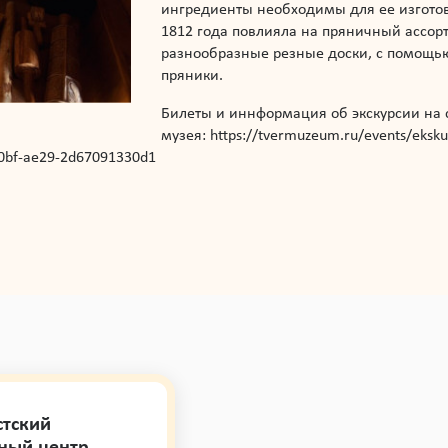
ингредиенты необходимы для ее изготов
1812 года повлияла на пряничный ассор
разнообразные резные доски, с помощь
пряники.
Билеты и иннформация об экскурсии на 
музея: https://tvermuzeum.ru/events/ekskur
-40bf-ae29-2d67091330d1
стский
ный центр