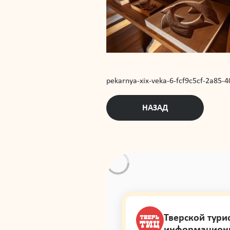
pekarnya-xix-veka-6-fcf9c5cf-2a85
НАЗАД
Тверской тури
информацион