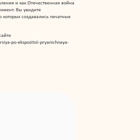
ления и как Отечественная война
тимент. Вы увидите
ю которых создавались печатные
сайте
siya-po-ekspozitsii-pryanichnaya-