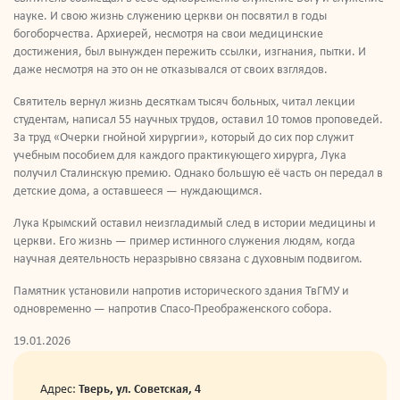
науке. И свою жизнь служению церкви он посвятил в годы
богоборчества. Архиерей, несмотря на свои медицинские
достижения, был вынужден пережить ссылки, изгнания, пытки. И
даже несмотря на это он не отказывался от своих взглядов.
Святитель вернул жизнь десяткам тысяч больных, читал лекции
студентам, написал 55 научных трудов, оставил 10 томов проповедей.
За труд «Очерки гнойной хирургии», который до сих пор служит
учебным пособием для каждого практикующего хирурга, Лука
получил Сталинскую премию. Однако большую её часть он передал в
детские дома, а оставшееся — нуждающимся.
Лука Крымский оставил неизгладимый след в истории медицины и
церкви. Его жизнь — пример истинного служения людям, когда
научная деятельность неразрывно связана с духовным подвигом.
Памятник установили напротив исторического здания ТвГМУ и
одновременно — напротив Спасо-Преображенского собора.
19.01.2026
Адрес:
Тверь, ул. Советская, 4