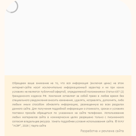
Обращаем ваше внимание на то, что вся информация (включая цены) на этом
интернет-сайте носит исключительно информационный характер и ни при каких
условиях не является публичной офертой, определяемой положениями Статьи 437 (2)
Гражданского кодекса РФ. Компания оставляет за собой право в любое время без
специального уведомления вносить изменения, удалять, исправлять, дополнять, либо
любым иным способом обновлять информацию, размещенную во всех разделах
данного сайта. Для получения подробной информации о стоимости, сроках и условиях
поставки просьба обращаться по указанным на сайте телефонам. Использование
любых материалов сайта в коммерческих целях разрешено только с письменного
согласия владельцев ресурса. Узнать подробнее условия использования сайта. © МАУ
"АСЭР", 2026 |
Карта сайта
Разработка и реклама сайта