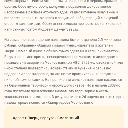
скульптором Евгением Антоновым, и выполнена в чёрном мраморе и
бронзе. Обратную сторону монумента обрамляет декоративное
изображение распада атомного ядра. Радиоактивное излучение и
старается перекрыть человек в защитной робе, стоящий с лицевой
стороны композиции. Сбоку от него можно прочесть несколько строк,
написанных поэтом Андреем Дементьевым.
На создание и возведение памятника было потрачено 2,5 миллиона
рублей, собранных общими силами муниципалитета и жителей
Твери. Немалый взнос в общую сумму сделали и сами ликвидаторы.
Ведь наш регион принял непосредственное участие в ликвидации
последствий аварии на Чернобыльской АЭС. 2752 человека в той или
иной степени подверглись воздействию излучения и серьёзно
подорвали своё здоровье, за что потом практически не получили
никакой компенсации. На протяжении двух лет памятник находился
на безымянной территории небольшого сквера. Но в начале 2008-го
года поступило предложение назвать эту территорию в честь
установленного памятника. В результате чего 26 апреля того же года в
нашем городе появился «Сквер героев Чернобыля».
Адрес:
г. Тверь, переулок Смоленский