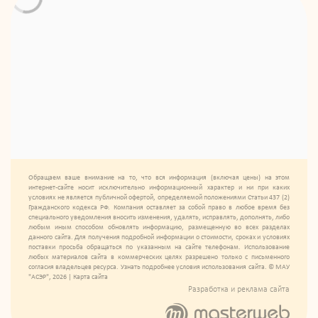
Обращаем ваше внимание на то, что вся информация (включая цены) на этом
интернет-сайте носит исключительно информационный характер и ни при каких
условиях не является публичной офертой, определяемой положениями Статьи 437 (2)
Гражданского кодекса РФ. Компания оставляет за собой право в любое время без
специального уведомления вносить изменения, удалять, исправлять, дополнять, либо
любым иным способом обновлять информацию, размещенную во всех разделах
данного сайта. Для получения подробной информации о стоимости, сроках и условиях
поставки просьба обращаться по указанным на сайте телефонам. Использование
любых материалов сайта в коммерческих целях разрешено только с письменного
согласия владельцев ресурса. Узнать подробнее условия использования сайта. © МАУ
"АСЭР", 2026 |
Карта сайта
Разработка и реклама сайта