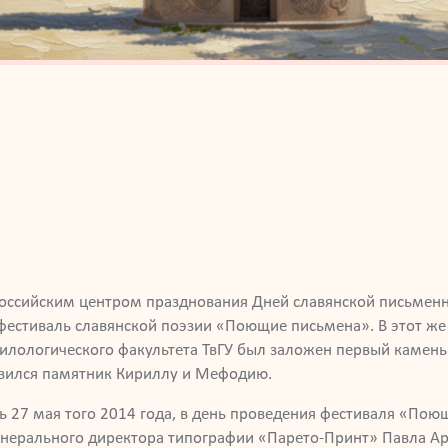
российским центром празднования Дней славянской письменн
естиваль славянской поэзии «Поющие письмена». В этот же 
илологического факультета ТвГУ был заложен первый камень
явился памятник Кириллу и Мефодию.
 27 мая того 2014 года, в день проведения фестиваля «Пою
генерального директора типографии «Парето-Принт» Павла Ар