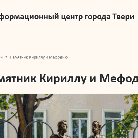
нформационный центр города Твери
ки
Памятник Кириллу и Мефодию
мятник Кириллу и Мефо