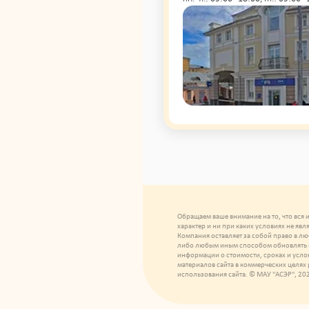
Обращаем ваше внимание на то, что вся
характер и ни при каких условиях не яв
Компания оставляет за собой право в лю
либо любым иным способом обновлять и
информации о стоимости, сроках и усло
материалов сайта в коммерческих целях
использования сайта. © МАУ "АСЭР", 20