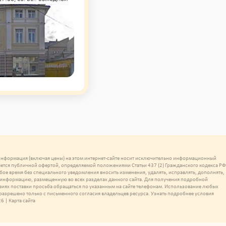
 информация (включая цены) на этом интернет-сайте носит исключительно информационный
ляется публичной офертой, определяемой положениями Статьи 437 (2) Гражданского кодекса РФ
бое время без специального уведомления вносить изменения, удалять, исправлять, дополнять,
нформацию, размещенную во всех разделах данного сайта. Для получения подробной
виях поставки просьба обращаться по указанным на сайте телефонам. Использование любых
 разрешено только с письменного согласия владельцев ресурса. Узнать подробнее условия
26 |
Карта сайта