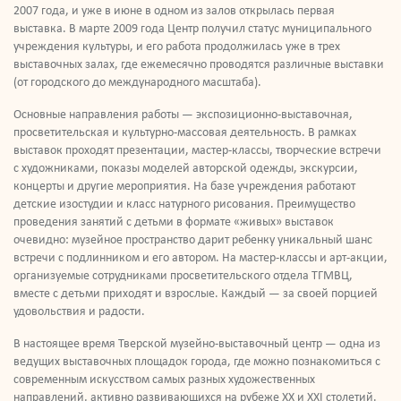
2007 года, и уже в июне в одном из залов открылась первая
выставка. В марте 2009 года Центр получил статус муниципального
учреждения культуры, и его работа продолжилась уже в трех
выставочных залах, где ежемесячно проводятся различные выставки
(от городского до международного масштаба).
Основные направления работы — экспозиционно-выставочная,
просветительская и культурно-массовая деятельность. В рамках
выставок проходят презентации, мастер-классы, творческие встречи
с художниками, показы моделей авторской одежды, экскурсии,
концерты и другие мероприятия. На базе учреждения работают
детские изостудии и класс натурного рисования. Преимущество
проведения занятий с детьми в формате «живых» выставок
очевидно: музейное пространство дарит ребенку уникальный шанс
встречи с подлинником и его автором. На мастер-классы и арт-акции,
организуемые сотрудниками просветительского отдела ТГМВЦ,
вместе с детьми приходят и взрослые. Каждый — за своей порцией
удовольствия и радости.
В настоящее время Тверской музейно-выставочный центр — одна из
ведущих выставочных площадок города, где можно познакомиться с
современным искусством самых разных художественных
направлений, активно развивающихся на рубеже XX и XXI столетий.