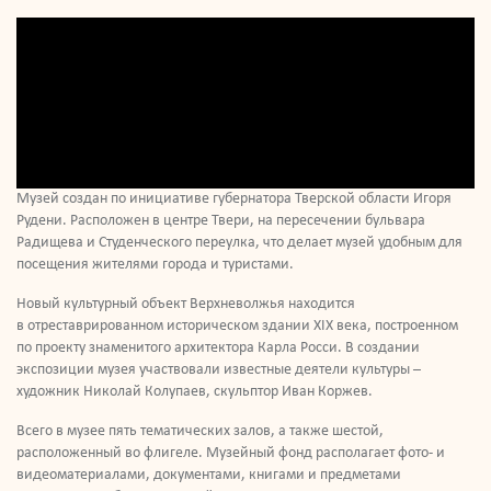
Музей создан по инициативе губернатора Тверской области Игоря
Рудени. Расположен в центре Твери, на пересечении бульвара
Радищева и Студенческого переулка, что делает музей удобным для
посещения жителями города и туристами.
Новый культурный объект Верхневолжья находится
в отреставрированном историческом здании XIX века, построенном
по проекту знаменитого архитектора Карла Росси. В создании
экспозиции музея участвовали известные деятели культуры –
художник Николай Колупаев, скульптор Иван Коржев.
Всего в музее пять тематических залов, а также шестой,
расположенный во флигеле. Музейный фонд располагает фото- и
видеоматериалами, документами, книгами и предметами