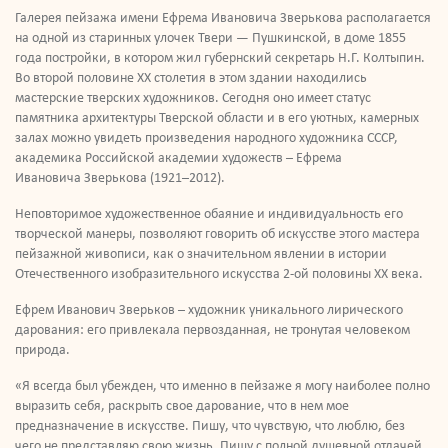
Галерея пейзажа имени Ефрема Ивановича Зверькова располагается
на одной из старинных улочек Твери — Пушкинской, в доме 1855
года постройки, в котором жил губернский секретарь Н.Г. Колтыпин.
Во второй половине ХХ столетия в этом здании находились
мастерские тверских художников. Сегодня оно имеет статус
памятника архитектуры Тверской области и в его уютных, камерных
залах можно увидеть произведения народного художника СССР,
академика Российской академии художеств – Ефрема
Ивановича Зверькова (1921–2012).
Неповторимое художественное обаяние и индивидуальность его
творческой манеры, позволяют говорить об искусстве этого мастера
пейзажной живописи, как о значительном явлении в истории
Отечественного изобразительного искусства 2-ой половины XX века.
Ефрем Иванович Зверьков – художник уникального лирического
дарования: его привлекала первозданная, не тронутая человеком
природа.
«Я всегда был убежден, что именно в пейзаже я могу наиболее полно
выразить себя, раскрыть свое дарование, что в нем мое
предназначение в искусстве. Пишу, что чувствую, что люблю, без
чего не представляю свою жизнь. Пишу с полной душевной отдачей.