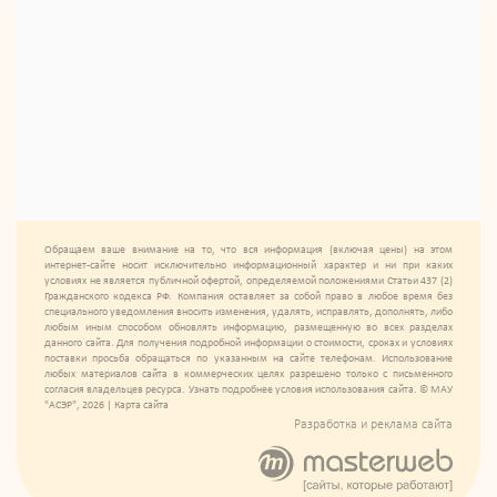
Обращаем ваше внимание на то, что вся информация (включая цены) на этом
интернет-сайте носит исключительно информационный характер и ни при каких
условиях не является публичной офертой, определяемой положениями Статьи 437 (2)
Гражданского кодекса РФ. Компания оставляет за собой право в любое время без
специального уведомления вносить изменения, удалять, исправлять, дополнять, либо
любым иным способом обновлять информацию, размещенную во всех разделах
данного сайта. Для получения подробной информации о стоимости, сроках и условиях
поставки просьба обращаться по указанным на сайте телефонам. Использование
любых материалов сайта в коммерческих целях разрешено только с письменного
согласия владельцев ресурса. Узнать подробнее условия использования сайта. © МАУ
"АСЭР", 2026 |
Карта сайта
Разработка и реклама сайта